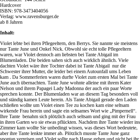
Hardcover
ISBN: 978-3473404056
Verlag: www.ravensburger.de
ab 8 Jahren
Inhalt:
Violet lebte bei ihren Pflegeeltern, den Berrys. Sie nannte sie meistens
nur Tante June und Onkel Nick. Obwohl sie echt tolle Pflegeeltern
waren, war Violet dennoch am liebsten bei Tante Abigail im
Blumenladen. Die beiden sahen sich auch wirklich ähnlich. Viele
dachten Violet wäre ihre Tochter dabei ist Tante Abigail nur die
Schwester ihrer Mutter, die leider bei einem Autounfall ums Leben
kam . Da Sommerferien waren durfte Violet zum ersten Mal bei Tante
June auch übernachten. Tante June wohnte alleine mit ihrem Kater
Nelson und ihrem Papagei Lady Madonna der auch ein paar Worte
sprechen konnte. Der Blumenladen war an diesem Tag besonders voll
und ständig kamen Leute herein. Als Tante Abigail gerade den Laden
schließen wollte um Violet einen Tee zu kochen kam eine seltsam
wirkende Frau herein und sagte ein seltsames Wort wie „Pimpernell“.
Ihre Tante benahm sich plötzlich auch seltsam und ging mit der Frau
in ihren Garten wo sie etwas pflückten. Nachdem ihre Tante wieder ins
Zimmer kam wollte Sie unbedingt wissen, was dieses Wort bedeutete,
aber ihre Tante lenkte immer ab. Plötzlich musste Tante June ganz
spontan verreisen und Violet sollte nach Hause gehen und nicht bei ihr