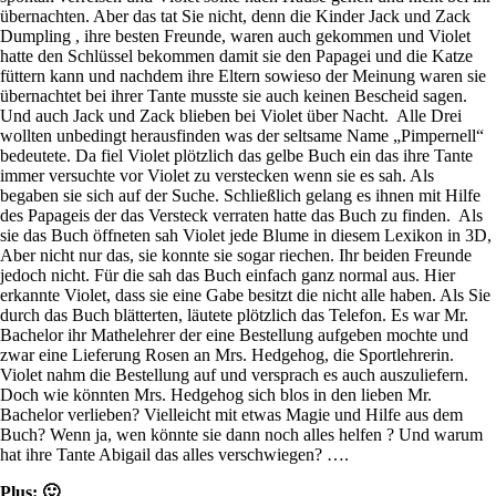
übernachten. Aber das tat Sie nicht, denn die Kinder Jack und Zack
Dumpling , ihre besten Freunde, waren auch gekommen und Violet
hatte den Schlüssel bekommen damit sie den Papagei und die Katze
füttern kann und nachdem ihre Eltern sowieso der Meinung waren sie
übernachtet bei ihrer Tante musste sie auch keinen Bescheid sagen.
Und auch Jack und Zack blieben bei Violet über Nacht. Alle Drei
wollten unbedingt herausfinden was der seltsame Name „Pimpernell“
bedeutete. Da fiel Violet plötzlich das gelbe Buch ein das ihre Tante
immer versuchte vor Violet zu verstecken wenn sie es sah. Als
begaben sie sich auf der Suche. Schließlich gelang es ihnen mit Hilfe
des Papageis der das Versteck verraten hatte das Buch zu finden. Als
sie das Buch öffneten sah Violet jede Blume in diesem Lexikon in 3D,
Aber nicht nur das, sie konnte sie sogar riechen. Ihr beiden Freunde
jedoch nicht. Für die sah das Buch einfach ganz normal aus. Hier
erkannte Violet, dass sie eine Gabe besitzt die nicht alle haben. Als Sie
durch das Buch blätterten, läutete plötzlich das Telefon. Es war Mr.
Bachelor ihr Mathelehrer der eine Bestellung aufgeben mochte und
zwar eine Lieferung Rosen an Mrs. Hedgehog, die Sportlehrerin.
Violet nahm die Bestellung auf und versprach es auch auszuliefern.
Doch wie könnten Mrs. Hedgehog sich blos in den lieben Mr.
Bachelor verlieben? Vielleicht mit etwas Magie und Hilfe aus dem
Buch? Wenn ja, wen könnte sie dann noch alles helfen ? Und warum
hat ihre Tante Abigail das alles verschwiegen? ….
Plus: 🙂