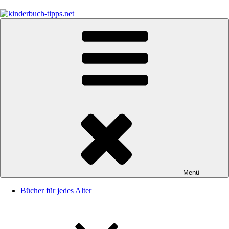
Zum
Inhalt
springen
kinderbuch-tipps.net
Empfehlungen und Tipps rund um das Thema Kinderbücher und
Kinderbuchklassiker
Menü
Bücher für jedes Alter