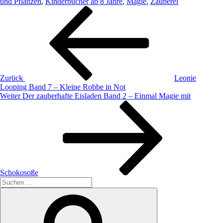
und Pflanzen
,
Kinderbücher ab 8 Jahre
,
Magie
,
Zauberei
Beitragsnavigation
Vorheriger
Beitrag
Zurück
Leonie
Looping Band 7 – Kleine Robbe in Not
Nächster
Weiter
Der zauberhafte Eisladen Band 2 – Einmal Magie mit
Beitrag
Schokosoße
Suche
nach:
Suchen