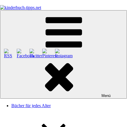
Zum
Inhalt
springen
kinderbuch-tipps.net
Empfehlungen und Tipps rund um das Thema Kinderbücher und
Kinderbuchklassiker
Menü
Bücher für jedes Alter