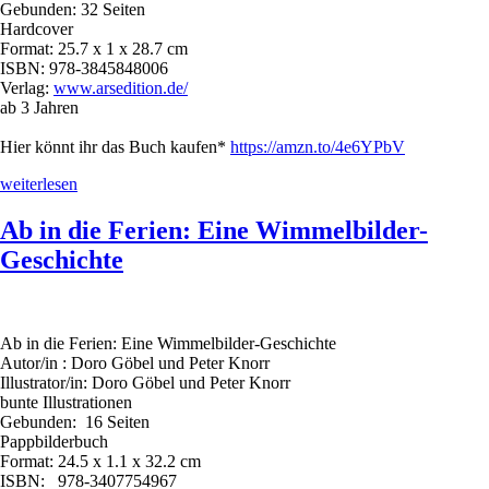
Gebunden: 32 Seiten
Hardcover
Format: 25.7 x 1 x 28.7 cm
ISBN: 978-3845848006
Verlag:
www.arsedition.de/
ab 3 Jahren
Hier könnt ihr das Buch kaufen*
https://amzn.to/4e6YPbV
„Was
weiterlesen
macht
die
Ab in die Ferien: Eine Wimmelbilder-
kleine
Geschichte
Gans
im
Herbst
?“
Ab in die Ferien: Eine Wimmelbilder-Geschichte
Autor/in : Doro Göbel und Peter Knorr
Illustrator/in: Doro Göbel und Peter Knorr
bunte Illustrationen
Gebunden: 16 Seiten
Pappbilderbuch
Format: 24.5 x 1.1 x 32.2 cm
ISBN:
‎
978-3407754967