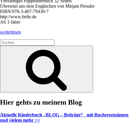
Vierfarbiges Pappbilderbuch 32 Seiten
Übersetzt aus dem Englischen von Mirjam Pressler
ISBN:978-3-407-79430-7
http://www.beltz.de
Ab 3 Jahre
„Die
weiterlesen
Schnecke
Suche
und
nach:
der
Suchen
Buckelwal“
Hier gehts zu meinem Blog
Aktuelle Kinderbuch „BLOG – Beiträge“ mit Buchrezensionen
und vielem mehr >>