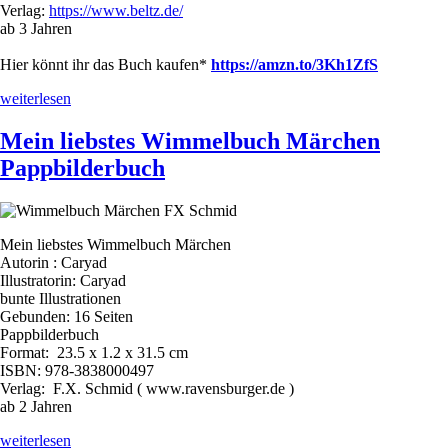
Verlag:
https://www.beltz.de/
ab 3 Jahren
Hier könnt ihr das Buch kaufen*
https://amzn.to/3Kh1ZfS
„Ab
weiterlesen
in
die
Mein liebstes Wimmelbuch Märchen
Ferien:
Pappbilderbuch
Eine
Wimmelbilder-
Geschichte“
Mein liebstes Wimmelbuch Märchen
Autorin : Caryad
Illustratorin: Caryad
bunte Illustrationen
Gebunden: 16 Seiten
Pappbilderbuch
Format: 23.5 x 1.2 x 31.5 cm
ISBN: 978-3838000497
Verlag:
F.X. Schmid ( www.ravensburger.de )
ab 2 Jahren
„Mein
weiterlesen