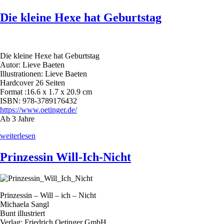
liebstes
Wimmelbuch
Die kleine Hexe hat Geburtstag
Märchen
Pappbilderbuch“
Die kleine Hexe hat Geburtstag
Autor: Lieve Baeten
Illustrationen: Lieve Baeten
Hardcover 26 Seiten
Format :16.6 x 1.7 x 20.9 cm
ISBN: 978-3789176432
https://www.oetinger.de/
Ab 3 Jahre
„Die
weiterlesen
kleine
Hexe
Prinzessin Will-Ich-Nicht
hat
Geburtstag“
Prinzessin – Will – ich – Nicht
Michaela Sangl
Bunt illustriert
Verlag: Friedrich Oetinger GmbH