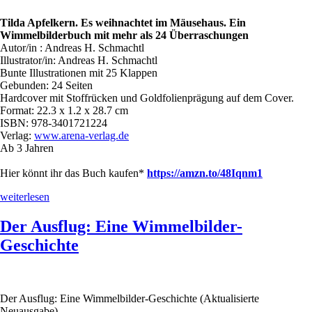
Tilda Apfelkern. Es weihnachtet im Mäusehaus.
Ein
Wimmelbilderbuch mit mehr als 24
Überraschungen
Autor/in : Andreas H. Schmachtl
Illustrator/in: Andreas H. Schmachtl
Bunte Illustrationen mit 25 Klappen
Gebunden: 24 Seiten
Hardcover mit Stoffrücken und Goldfolienprägung auf dem Cover.
Format: 22.3 x 1.2 x 28.7 cm
ISBN: 978-3401721224
Verlag:
www.arena-verlag.de
Ab 3 Jahren
Hier könnt ihr das Buch kaufen*
https://amzn.to/48Iqnm1
„Tilda
weiterlesen
Apfelkern.
Es
Der Ausflug: Eine Wimmelbilder-
weihnachtet
Geschichte
im
Mäusehaus.
Ein
Wimmelbilderbuch
mit
Der Ausflug: Eine Wimmelbilder-Geschichte (Aktualisierte
mehr
Neuausgabe)