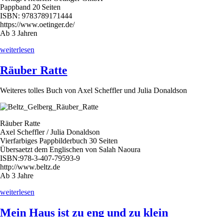
Pappband 20 Seiten
ISBN: 9783789171444
https://www.oetinger.de/
Ab 3 Jahren
„Prinzessin
weiterlesen
Will-
Ich-
Räuber Ratte
Nicht“
Weiteres tolles Buch von Axel Scheffler und Julia Donaldson
Räuber Ratte
Axel Scheffler / Julia Donaldson
Vierfarbiges Pappbilderbuch 30 Seiten
Übersaetzt dem Englischen von Salah Naoura
ISBN:978-3-407-79593-9
http://www.beltz.de
Ab 3 Jahre
„Räuber
weiterlesen
Ratte“
Mein Haus ist zu eng und zu klein