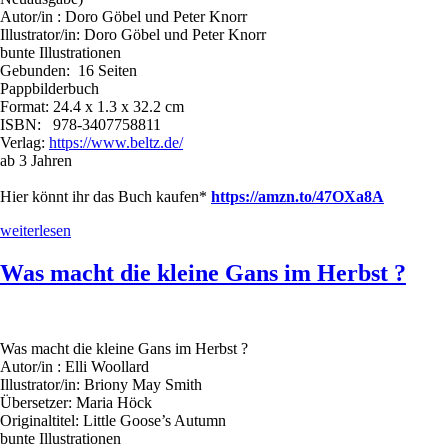
als
Autor/in : Doro Göbel und Peter Knorr
24“
Illustrator/in: Doro Göbel und Peter Knorr
bunte Illustrationen
Gebunden: 16 Seiten
Pappbilderbuch
Format: 24.4 x 1.3 x 32.2 cm
ISBN:
‎
978-3407758811
Verlag:
https://www.beltz.de/
ab 3 Jahren
Hier könnt ihr das Buch kaufen*
https://
amzn
.to/47OXa8A
„Der
weiterlesen
Ausflug:
Eine
Was macht die kleine Gans im Herbst ?
Wimmelbilder-
Geschichte“
Was macht die kleine Gans im Herbst ?
Autor/in : Elli Woollard
Illustrator/in: Briony May Smith
Übersetzer: Maria Höck
Originaltitel: Little Goose’s Autumn
bunte Illustrationen