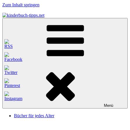
Zum Inhalt springen
kinderbuch-tipps.net
Empfehlungen und Tipps rund um das Thema Kinderbücher und
Kinderbuchklassiker
Menü
Bücher für jedes Alter