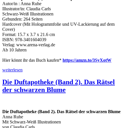
Autor/in : Anna Ruhe
Illustrator/in: Claudia Carls
Schwarz-Weiß Illustrationen
Gebunden: 264 Seiten
Hardcover (Mit Hologrammfolie und UV-Lackierung auf dem
Cover)
Format: 15.7 x 3.7 x 21.6 cm
ISBN: 978-3401604039
Verlag: www.arena-verlag.de
Ab 10 Jahren
Hier könnt ihr das Buch kaufen*
https://amzn.to/3SyXotW
„Die
weiterlesen
Duftapotheke
(3).
Die Duftapotheke (Band 2). Das Rätsel
Das
der schwarzen Blume
falsche
Spiel
der
Meisterin“
Die Duftapotheke (Band 2). Das Rätsel der schwarzen Blume
Anna Ruhe
Mit Schwarz-Weiß Illustrationen
von Claudia Carls