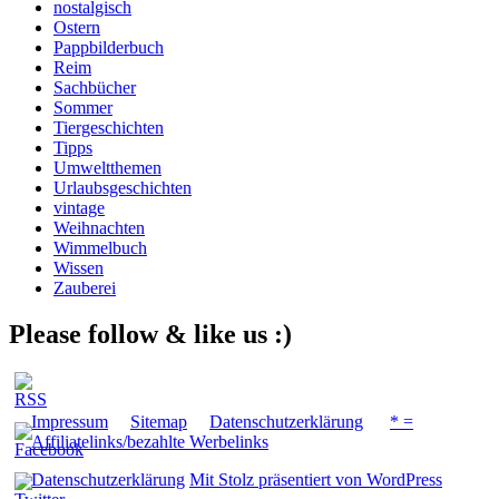
nostalgisch
Ostern
Pappbilderbuch
Reim
Sachbücher
Sommer
Tiergeschichten
Tipps
Umweltthemen
Urlaubsgeschichten
vintage
Weihnachten
Wimmelbuch
Wissen
Zauberei
Please follow & like us :)
Impressum
Sitemap
Datenschutzerklärung
* =
Affiliatelinks/bezahlte Werbelinks
Datenschutzerklärung
Mit Stolz präsentiert von WordPress