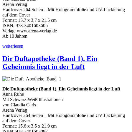
Arena Verlag
Hardcover 264 Seiten – Mit Hologrammfolie und UV-Lackierung
auf dem Cover
Format: 15.7 x 3.7 x 21.5 cm
ISBN: 978-3401603605
Verlag: www.arena-verlag.de
Ab 10 Jahren
„Die
weiterlesen
Duftapotheke
(Band
Die Duftapotheke (Band 1). Ein
2).
Geheimnis liegt in der Luft
Das
Rätsel
der
schwarzen
Blume“
Die Duftapotheke (Band 1). Ein Geheimnis liegt in der Luft
Anna Ruhe
Mit Schwarz-Weiß Illustrationen
von Claudia Carls
Arena Verlag
Hardcover 264 Seiten – Mit Hologrammfolie und UV-Lackierung
auf dem Cover
Format: 15.6 x 3.5 x 21.9 cm
ISBN: 978-3401603087