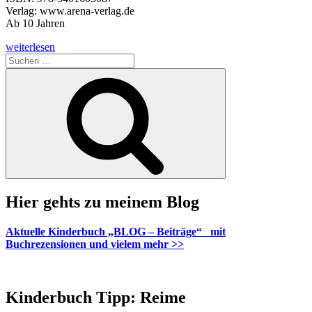
Verlag: www.arena-verlag.de
Ab 10 Jahren
„Die
weiterlesen
Duftapotheke
Suche
(Band
nach:
Suchen
1).
Ein
Geheimnis
liegt
in
der
Luft“
Hier gehts zu meinem Blog
Aktuelle Kinderbuch „BLOG – Beiträge“ mit
Buchrezensionen und vielem mehr >>
Kinderbuch Tipp: Reime