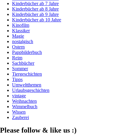
Kinderbücher ab 7 Jahre
Kinderbücher ab 8 Jahre
Kinderbücher ab 9 Jahre
Kinderbücher ab 10 Jahre
Kinofilm
Klassiker
Magie
nostalgisch
Ostern
Pappbilderbuch
Reim
Sachbücher
Sommer
Tiergeschichten
Tipps
Umweltthemen
Urlaubsgeschichten
vintage
Weihnachten
Wimmelbuch
Wissen
Zauberei
Please follow & like us :)