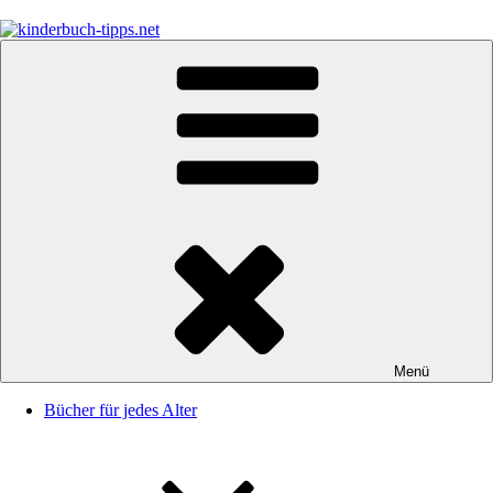
Zum
Inhalt
springen
kinderbuch-tipps.net
Empfehlungen und Tipps rund um das Thema Kinderbücher und
Kinderbuchklassiker
Menü
Bücher für jedes Alter