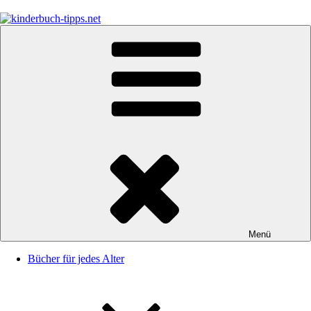
Zum
Inhalt
springen
kinderbuch-tipps.net
Empfehlungen und Tipps rund um das Thema Kinderbücher und
Kinderbuchklassiker
Menü
Bücher für jedes Alter