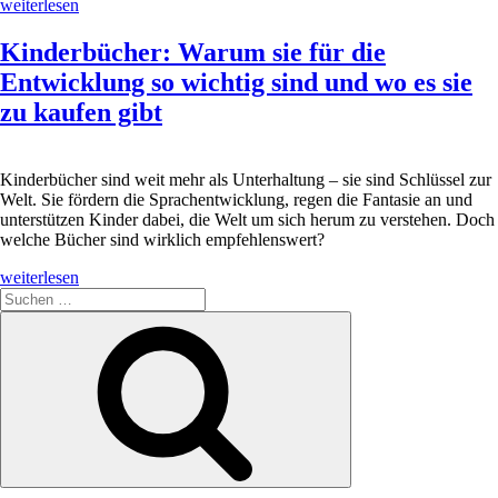
„Kinderbücher
weiterlesen
als
Geschenk
Kinderbücher: Warum sie für die
–
Entwicklung so wichtig sind und wo es sie
Perfekt
für
zu kaufen gibt
Geburtstage
oder
Weihnachten“
Kinderbücher sind weit mehr als Unterhaltung – sie sind Schlüssel zur
Welt. Sie fördern die Sprachentwicklung, regen die Fantasie an und
unterstützen Kinder dabei, die Welt um sich herum zu verstehen. Doch
welche Bücher sind wirklich empfehlenswert?
„Kinderbücher:
weiterlesen
Warum
Suche
sie
nach:
Suchen
für
die
Entwicklung
so
wichtig
sind
und
wo
es