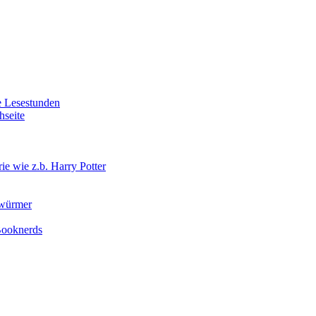
e Lesestunden
hseite
e wie z.b. Harry Potter
rwürmer
 Booknerds