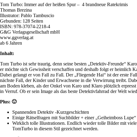
Tom Turbo: Immer auf der heißen Spur – 4 brandneue Ratekrimis
Thomas Brezina
Illustrator: Pablo Tambuscio
Gebunden: 128 Seiten
ISBN: 978-37074-2218-4
G&G Verlagsgesellschaft mbH
www.ggverlag.at
ab 6 Jahren
Inhalt:
Tom Turbo ist sehr traurig, denn seine besten „Detektiv-Freunde“ Kar
er möchte sich Gewissheit verschaffen und deshalb folgt er heimlich Ka
Dabei gelangt er von Fall zu Fall. Der „Fliegende Hai“ ist der erste Fal
nächste Fall, der Kinder und Erwachsene in die Verwirrung treibt. Dabe
am Boden kleben, als der Onkel von Karo und Klaro plötzlich erpresst
in Verruf. Ob er sein Image als das beste Detektivfahrrad der Welt wie
Plus: 🙂
Spannenden Detektiv -Kurzgeschichten
Einige Rätselfragen mit Suchbilder + einer „Geiheimboss Lupe“ 
Wirklich tolle Illustrationen. Endlich wieder tolle Bilder mit 
TomTurbo in diesem Stil gezeichnet werden.