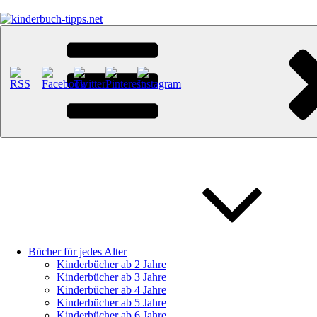
Zum
Inhalt
springen
kinderbuch-tipps.net
Empfehlungen und Tipps rund um das Thema Kinderbücher und Kinde
Bücher für jedes Alter
Kinderbücher ab 2 Jahre
Kinderbücher ab 3 Jahre
Kinderbücher ab 4 Jahre
Kinderbücher ab 5 Jahre
Kinderbücher ab 6 Jahre