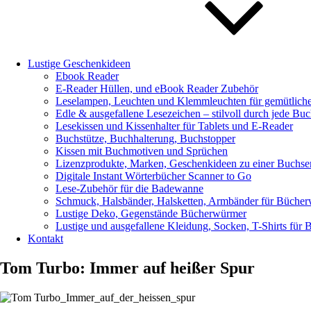
Lustige Geschenkideen
Ebook Reader
E-Reader Hüllen, und eBook Reader Zubehör
Leselampen, Leuchten und Klemmleuchten für gemütlich
Edle & ausgefallene Lesezeichen – stilvoll durch jede Buc
Lesekissen und Kissenhalter für Tablets und E-Reader
Buchstütze, Buchhalterung, Buchstopper
Kissen mit Buchmotiven und Sprüchen
Lizenzprodukte, Marken, Geschenkideen zu einer Buchseri
Digitale Instant Wörterbücher Scanner to Go
Lese-Zubehör für die Badewanne
Schmuck, Halsbänder, Halsketten, Armbänder für Büche
Lustige Deko, Gegenstände Bücherwürmer
Lustige und ausgefallene Kleidung, Socken, T-Shirts für
Kontakt
Tom Turbo: Immer auf heißer Spur