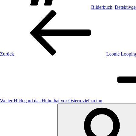
Bilderbuch
,
Detektivge
Beitragsnavigation
Vorheriger
Beitrag
Zurück
Leonie Looping
Nächster
Beitrag
Weiter
Hildegard das Huhn hat vor Ostern viel zu tun
Suche
nach: