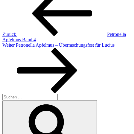
Zurück
Petronella
Apfelmus Band 4
Nächster
Weiter
Petronella Apfelmus – Überraschungsfest für Lucius
Beitrag
Suche
nach:
Suchen