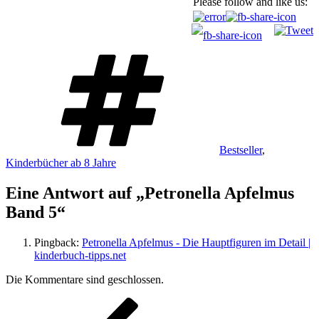
Please follow and like us:
Schlagwörter
Bestseller
,
Kinderbücher ab 8 Jahre
Eine Antwort auf „Petronella Apfelmus
Band 5“
Pingback:
Petronella Apfelmus - Die Hauptfiguren im Detail |
kinderbuch-tipps.net
Die Kommentare sind geschlossen.
Beitragsnavigation
Vorheriger
Beitrag