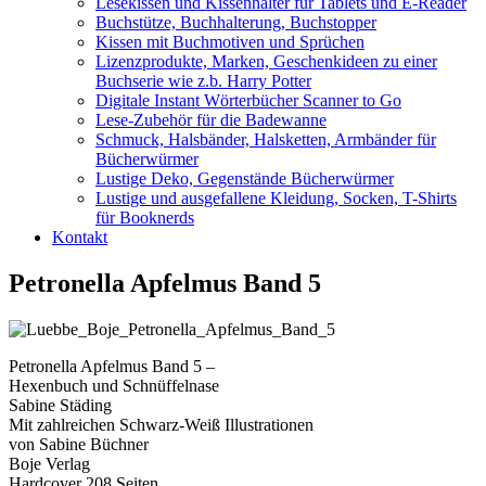
Lesekissen und Kissenhalter für Tablets und E-Reader
Buchstütze, Buchhalterung, Buchstopper
Kissen mit Buchmotiven und Sprüchen
Lizenzprodukte, Marken, Geschenkideen zu einer
Buchserie wie z.b. Harry Potter
Digitale Instant Wörterbücher Scanner to Go
Lese-Zubehör für die Badewanne
Schmuck, Halsbänder, Halsketten, Armbänder für
Bücherwürmer
Lustige Deko, Gegenstände Bücherwürmer
Lustige und ausgefallene Kleidung, Socken, T-Shirts
für Booknerds
Kontakt
Petronella Apfelmus Band 5
Petronella Apfelmus Band 5 –
Hexenbuch und Schnüffelnase
Sabine Städing
Mit zahlreichen Schwarz-Weiß Illustrationen
von Sabine Büchner
Boje Verlag
Hardcover 208 Seiten