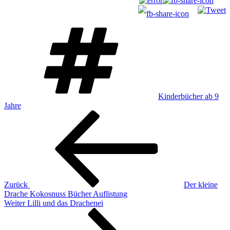
Schlagwörter
Kinderbücher ab 9
Jahre
Beitragsnavigation
Vorheriger
Beitrag
Zurück
Der kleine
Drache Kokosnuss Bücher Auflistung
Nächster
Weiter
Lilli und das Drachenei
Beitrag