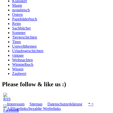
Klassiker
Magie
nostalgisch
Ostern
Pappbilderbuch
Reim
Sachbücher
Sommer
Tiergeschichten
Tipps
Umweltthemen
Urlaubsgeschichten
vintage
Weihnachten
Wimmelbuch
Wissen
Zauberei
Please follow & like us :)
Impressum
Sitemap
Datenschutzerklärung
* =
Affiliatelinks/bezahlte Werbelinks