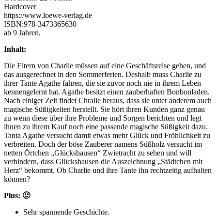
Hardcover
https://www.loewe-verlag.de
ISBN:978-3473365630
ab 9 Jahren,
Inhalt:
Die Eltern von Charlie müssen auf eine Geschäftsreise gehen, und
das ausgerechnet in den Sommerferien. Deshalb muss Charlie zu
ihrer Tante Agathe fahren, die sie zuvor noch nie in ihrem Leben
kennengelernt hat. Agathe besitzt einen zauberhaften Bonbonladen.
Nach einiger Zeit findet Chralie heraus, dass sie unter anderem auch
magische Süßigkeiten herstellt. Sie hört ihren Kunden ganz genau
zu wenn diese über ihre Probleme und Sorgen berichten und legt
ihnen zu ihrem Kauf noch eine passende magische Süßigkeit dazu.
Tanta Agathe versucht damit etwas mehr Glück und Fröhlichkeit zu
verbreiten. Doch der böse Zauberer namens Süßholz versucht im
netten Örtchen „Glückshausen“ Zwietracht zu sehen und will
verhindern, dass Glückshausen die Auszeichnung „Städtchen mit
Herz“ bekommt. Ob Charlie und ihre Tante ihn rechtzeitig aufhalten
können?
Plus: 🙂
Sehr spannende Geschichte.