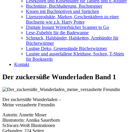
Lesekissen und Kissenhalter für Tablets und E-Reader
Buchstütze, Buchhalterung, Buchstopper
Kissen mit Buchmotiven und Sprüchen
Lizenzprodukte, Marken, Geschenkideen zu einer
Buchserie wie z.b. Harry Potter
Digitale Instant Wörterbücher Scanner to Go
Lese-Zubehör für die Badewanne
Schmuck, Halsbänder, Halsketten, Armbänder für
Bücherwürmer
Lustige Deko, Gegenstände Bücherwürmer
Lustige und ausgefallene Kleidung, Socken, T-Shirts
für Booknerds
Kontakt
Der zuckersüße Wunderladen Band 1
Der zuckersüße Wunderladen –
Meine verzauberte Freundin
Autorin: Annette Moser
Illustratorin: Annika Sauerborn
Schwarz-Weiß Illustrationen
Gebunden: 224 Seiten