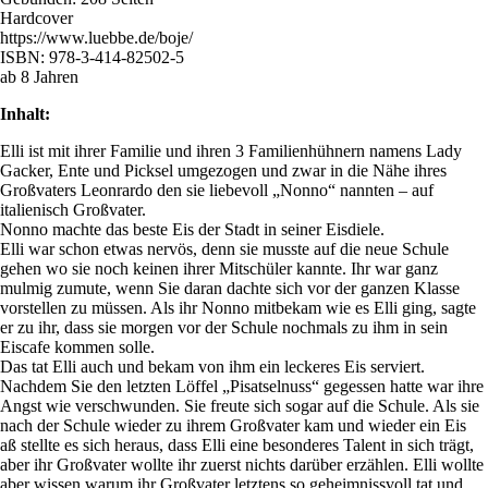
Hardcover
https://www.luebbe.de/boje/
ISBN: 978-3-414-82502-5
ab 8 Jahren
Inhalt:
Elli ist mit ihrer Familie und ihren 3 Familienhühnern namens Lady
Gacker, Ente und Picksel umgezogen und zwar in die Nähe ihres
Großvaters Leonrardo den sie liebevoll „Nonno“ nannten – auf
italienisch Großvater.
Nonno machte das beste Eis der Stadt in seiner Eisdiele.
Elli war schon etwas nervös, denn sie musste auf die neue Schule
gehen wo sie noch keinen ihrer Mitschüler kannte. Ihr war ganz
mulmig zumute, wenn Sie daran dachte sich vor der ganzen Klasse
vorstellen zu müssen. Als ihr Nonno mitbekam wie es Elli ging, sagte
er zu ihr, dass sie morgen vor der Schule nochmals zu ihm in sein
Eiscafe kommen solle.
Das tat Elli auch und bekam von ihm ein leckeres Eis serviert.
Nachdem Sie den letzten Löffel „Pisatselnuss“ gegessen hatte war ihre
Angst wie verschwunden. Sie freute sich sogar auf die Schule. Als sie
nach der Schule wieder zu ihrem Großvater kam und wieder ein Eis
aß stellte es sich heraus, dass Elli eine besonderes Talent in sich trägt,
aber ihr Großvater wollte ihr zuerst nichts darüber erzählen. Elli wollte
aber wissen warum ihr Großvater letztens so geheimnissvoll tat und