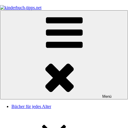
Zum
Inhalt
springen
kinderbuch-tipps.net
Empfehlungen und Tipps rund um das Thema Kinderbücher und
Kinderbuchklassiker
Menü
Bücher für jedes Alter