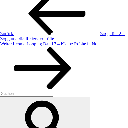
Zurück
Zogg Teil 2 –
Zogg und die Retter der Lüfte
Nächster
Weiter
Leonie Looping Band 7 – Kleine Robbe in Not
Beitrag
Suche
nach:
Suchen