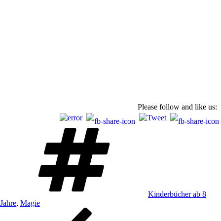
Please follow and like us:
Schlagwörter
Kinderbücher ab 8
Jahre
,
Magie
Beitragsnavigation
Vorheriger
Beitrag