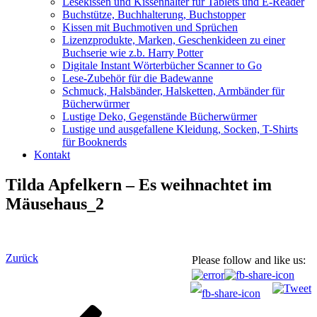
Lesekissen und Kissenhalter für Tablets und E-Reader
Buchstütze, Buchhalterung, Buchstopper
Kissen mit Buchmotiven und Sprüchen
Lizenzprodukte, Marken, Geschenkideen zu einer
Buchserie wie z.b. Harry Potter
Digitale Instant Wörterbücher Scanner to Go
Lese-Zubehör für die Badewanne
Schmuck, Halsbänder, Halsketten, Armbänder für
Bücherwürmer
Lustige Deko, Gegenstände Bücherwürmer
Lustige und ausgefallene Kleidung, Socken, T-Shirts
für Booknerds
Kontakt
Tilda Apfelkern – Es weihnachtet im
Mäusehaus_2
Beitragsnavigation
Vorheriger
Zurück
Please follow and like us:
Beitrag