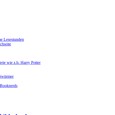
he Lesestunden
chseite
ie wie z.b. Harry Potter
erwürmer
r Booknerds