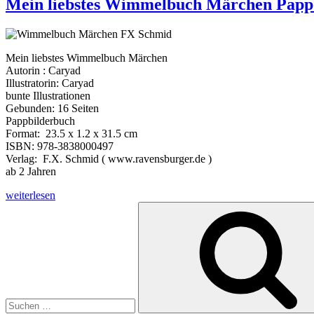
Mein liebstes Wimmelbuch Märchen Papp
Mein liebstes Wimmelbuch Märchen
Autorin : Caryad
Illustratorin: Caryad
bunte Illustrationen
Gebunden: 16 Seiten
Pappbilderbuch
Format: 23.5 x 1.2 x 31.5 cm
ISBN: 978-3838000497
Verlag:
F.X. Schmid ( www.ravensburger.de )
ab 2 Jahren
„Mein
weiterlesen
liebstes
Suche
Wimmelbuch
nach:
Märchen
Pappbilderbuch“