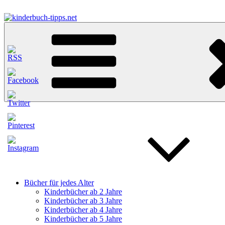
Zum
Inhalt
springen
kinderbuch-tipps.net
Empfehlungen und Tipps rund um das Thema Kinderbücher und Kind
Bücher für jedes Alter
Kinderbücher ab 2 Jahre
Kinderbücher ab 3 Jahre
Kinderbücher ab 4 Jahre
Kinderbücher ab 5 Jahre