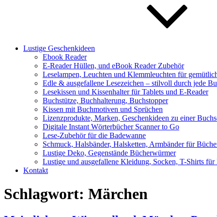
Lustige Geschenkideen
Ebook Reader
E-Reader Hüllen, und eBook Reader Zubehör
Leselampen, Leuchten und Klemmleuchten für gemütlic
Edle & ausgefallene Lesezeichen – stilvoll durch jede Bu
Lesekissen und Kissenhalter für Tablets und E-Reader
Buchstütze, Buchhalterung, Buchstopper
Kissen mit Buchmotiven und Sprüchen
Lizenzprodukte, Marken, Geschenkideen zu einer Buchser
Digitale Instant Wörterbücher Scanner to Go
Lese-Zubehör für die Badewanne
Schmuck, Halsbänder, Halsketten, Armbänder für Büch
Lustige Deko, Gegenstände Bücherwürmer
Lustige und ausgefallene Kleidung, Socken, T-Shirts fü
Kontakt
Schlagwort:
Märchen