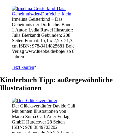
Irmelina Geisterkind – Das
Geheimnis der Dorfeiche: Band
1 Autor: Lydia Ruwel Illustrator:
Julia Bierkandt Gebunden: 208
Seiten Format: 15,1 x 2,5 x 21,3
cm ISBN: 978-3414825681 Boje
Verlag www.luebbe.de/boje/ ab 8
Jahren
Jetzt kaufen
*
Kinderbuch Tipp: außergewöhnliche
Illustrationen
Der Glücksverkäufer Davide Calì
Mit bunten Illustrationen von
Marco Somà Carl-Auer Verlag
GmbH Hardcover 28 Seiten
ISBN: 978-3849703202
www.carl-auer.de Ab 5-7 Jahren