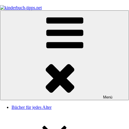
Zum
Inhalt
springen
kinderbuch-tipps.net
Empfehlungen und Tipps rund um das Thema Kinderbücher und
Kinderbuchklassiker
Menü
Bücher für jedes Alter