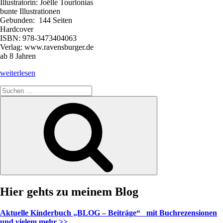
Illustratorin: Joëlle Tourlonias
bunte Illustrationen
Gebunden: 144 Seiten
Hardcover
ISBN: 978-3473404063
Verlag: www.ravensburger.de
ab 8 Jahren
„Der
weiterlesen
magische
Suche
Blumenladen
nach:
-
Suchen
Band
2
–
Ein
total
verhexter
Glücksplan“
Hier gehts zu meinem Blog
Aktuelle Kinderbuch „BLOG – Beiträge“ mit Buchrezensionen
und vielem mehr >>