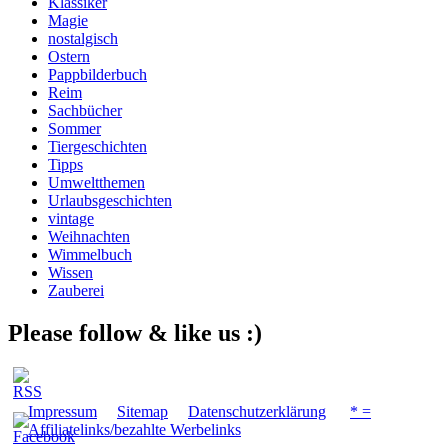
Klassiker
Magie
nostalgisch
Ostern
Pappbilderbuch
Reim
Sachbücher
Sommer
Tiergeschichten
Tipps
Umweltthemen
Urlaubsgeschichten
vintage
Weihnachten
Wimmelbuch
Wissen
Zauberei
Please follow & like us :)
Impressum
Sitemap
Datenschutzerklärung
* =
Affiliatelinks/bezahlte Werbelinks