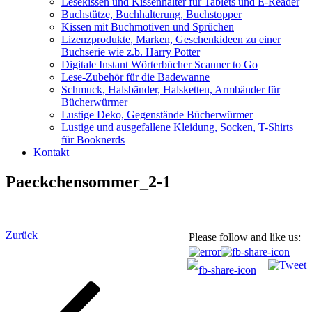
Lesekissen und Kissenhalter für Tablets und E-Reader
Buchstütze, Buchhalterung, Buchstopper
Kissen mit Buchmotiven und Sprüchen
Lizenzprodukte, Marken, Geschenkideen zu einer
Buchserie wie z.b. Harry Potter
Digitale Instant Wörterbücher Scanner to Go
Lese-Zubehör für die Badewanne
Schmuck, Halsbänder, Halsketten, Armbänder für
Bücherwürmer
Lustige Deko, Gegenstände Bücherwürmer
Lustige und ausgefallene Kleidung, Socken, T-Shirts
für Booknerds
Kontakt
Paeckchensommer_2-1
Beitragsnavigation
Vorheriger
Zurück
Please follow and like us:
Beitrag