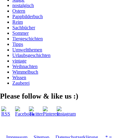
nostalgisch
Ostern
Pappbilderbuch
Reim
Sachbücher
Sommer
Tiergeschichten
Tipps
Umweltthemen
Urlaubsgeschichten
vintage
Weihnachten
Wimmelbuch
Wissen
Zauberei
Please follow & like us :)
Impressum
Sitemap
Datenschutzerklärung
* =