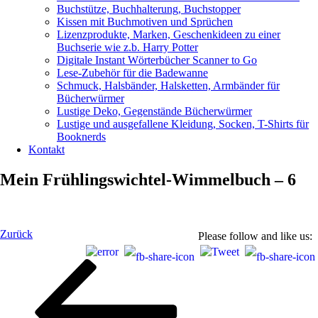
Buchstütze, Buchhalterung, Buchstopper
Kissen mit Buchmotiven und Sprüchen
Lizenzprodukte, Marken, Geschenkideen zu einer
Buchserie wie z.b. Harry Potter
Digitale Instant Wörterbücher Scanner to Go
Lese-Zubehör für die Badewanne
Schmuck, Halsbänder, Halsketten, Armbänder für
Bücherwürmer
Lustige Deko, Gegenstände Bücherwürmer
Lustige und ausgefallene Kleidung, Socken, T-Shirts für
Booknerds
Kontakt
Mein Frühlingswichtel-Wimmelbuch – 6
Beitragsnavigation
Vorheriger
Zurück
Please follow and like us:
Beitrag