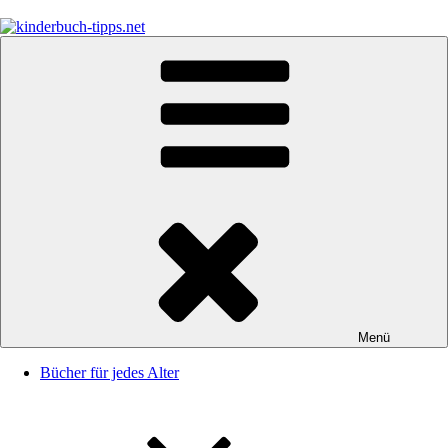
Zum
Inhalt
springen
kinderbuch-tipps.net
Empfehlungen und Tipps rund um das Thema Kinderbücher und
Kinderbuchklassiker
Menü
Bücher für jedes Alter