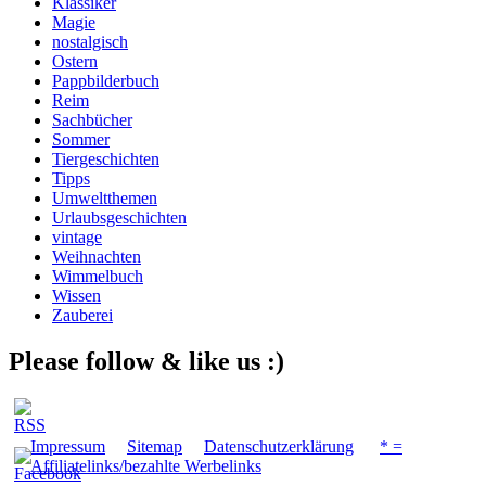
Klassiker
Magie
nostalgisch
Ostern
Pappbilderbuch
Reim
Sachbücher
Sommer
Tiergeschichten
Tipps
Umweltthemen
Urlaubsgeschichten
vintage
Weihnachten
Wimmelbuch
Wissen
Zauberei
Please follow & like us :)
Impressum
Sitemap
Datenschutzerklärung
* =
Affiliatelinks/bezahlte Werbelinks