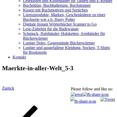
Lesekissen und Kissenhalter für Tablets und E-Reader
Buchstütze, Buchhalterung, Buchstopper
Kissen mit Buchmotiven und Sprüchen
Lizenzprodukte, Marken, Geschenkideen zu einer
Buchserie wie z.b. Harry Potter
Digitale Instant Wörterbücher Scanner to Go
Lese-Zubehör für die Badewanne
Schmuck, Halsbänder, Halsketten, Armbänder für
Bücherwürmer
Lustige Deko, Gegenstände Bücherwürmer
Lustige und ausgefallene Kleidung, Socken, T-Shirts
für Booknerds
Kontakt
Maerkte-in-aller-Welt_5-3
Beitragsnavigation
Vorheriger
Zurück
Please follow and like us:
Beitrag