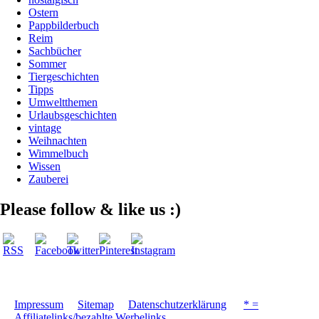
Ostern
Pappbilderbuch
Reim
Sachbücher
Sommer
Tiergeschichten
Tipps
Umweltthemen
Urlaubsgeschichten
vintage
Weihnachten
Wimmelbuch
Wissen
Zauberei
Please follow & like us :)
Impressum
Sitemap
Datenschutzerklärung
* =
Affiliatelinks/bezahlte Werbelinks