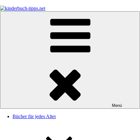
Zum
Inhalt
springen
kinderbuch-tipps.net
Empfehlungen und Tipps rund um das Thema Kinderbücher und
Kinderbuchklassiker
Menü
Bücher für jedes Alter