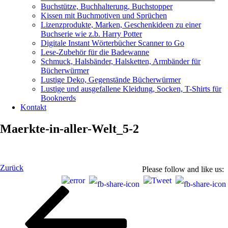
Buchstütze, Buchhalterung, Buchstopper
Kissen mit Buchmotiven und Sprüchen
Lizenzprodukte, Marken, Geschenkideen zu einer
Buchserie wie z.b. Harry Potter
Digitale Instant Wörterbücher Scanner to Go
Lese-Zubehör für die Badewanne
Schmuck, Halsbänder, Halsketten, Armbänder für
Bücherwürmer
Lustige Deko, Gegenstände Bücherwürmer
Lustige und ausgefallene Kleidung, Socken, T-Shirts für
Booknerds
Kontakt
Maerkte-in-aller-Welt_5-2
Beitragsnavigation
Vorheriger
Zurück
Please follow and like us:
Beitrag