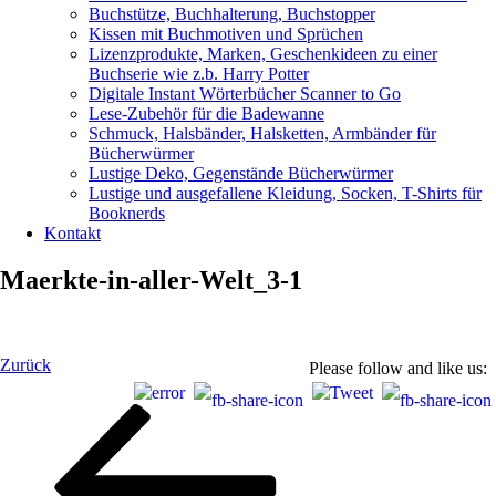
Buchstütze, Buchhalterung, Buchstopper
Kissen mit Buchmotiven und Sprüchen
Lizenzprodukte, Marken, Geschenkideen zu einer
Buchserie wie z.b. Harry Potter
Digitale Instant Wörterbücher Scanner to Go
Lese-Zubehör für die Badewanne
Schmuck, Halsbänder, Halsketten, Armbänder für
Bücherwürmer
Lustige Deko, Gegenstände Bücherwürmer
Lustige und ausgefallene Kleidung, Socken, T-Shirts für
Booknerds
Kontakt
Maerkte-in-aller-Welt_3-1
Beitragsnavigation
Vorheriger
Zurück
Please follow and like us:
Beitrag