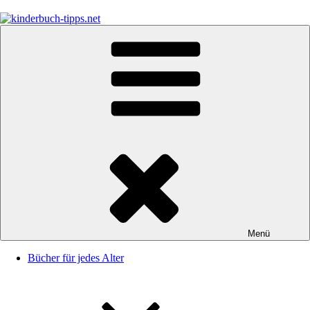
Zum
Inhalt
springen
kinderbuch-tipps.net
Empfehlungen und Tipps rund um das Thema Kinderbücher und
Kinderbuchklassiker
Menü
Bücher für jedes Alter