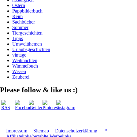
Ostern
Pappbilderbuch
Reim
Sachbücher
Sommer
Tiergeschichten
Tipps
Umweltthemen
Urlaubsgeschichten
vintage
Weihnachten
Wimmelbuch
Wissen
Zauberei
Please follow & like us :)
Impressum
Sitemap
Datenschutzerklärung
* =
Affiliatelinks/bezahlte Werbelinks