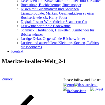
Lesekissen und Kissenhalter für Tablets und E-Reader
Buchstütze, Buchhalterung, Buchstopper
Kissen mit Buchmotiven und Sprüchen
Lizenzprodukte, Marken, Geschenkideen zu einer
Buchserie wie z.b. Harry Potter
Digitale Instant Wörterbücher Scanner to Go
Lese-Zubehör für die Badewanne
Schmuck, Halsbänder, Halsketten, Armbänder für
Bücherwürmer
Lustige Deko, Gegenstände Bücherwürmer
Lustige und ausgefallene Kleidung, Socken, T-Shirts
für Booknerds
Kontakt
Maerkte-in-aller-Welt_2-1
Beitragsnavigation
Vorheriger
Zurück
Please follow and like us:
Beitrag