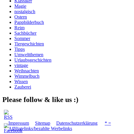
Klassiker
Magie
nostalgisch
Ostern
Pappbilderbuch
Reim
Sachbücher
Sommer
Tiergeschichten
Tipps
Umweltthemen
Urlaubsgeschichten
vintage
Weihnachten
Wimmelbuch
Wissen
Zauberei
Please follow & like us :)
Impressum
Sitemap
Datenschutzerklärung
* =
Affiliatelinks/bezahlte Werbelinks