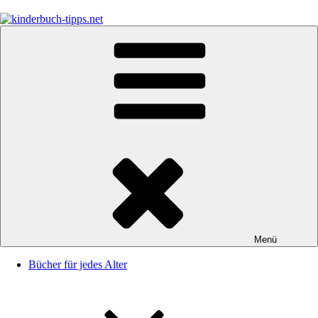
Zum
Inhalt
springen
kinderbuch-tipps.net
Empfehlungen und Tipps rund um das Thema Kinderbücher und
Kinderbuchklassiker
Menü
Bücher für jedes Alter