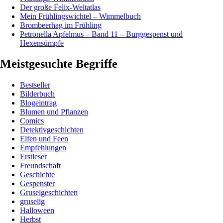
Der große Felix-Weltatlas
Mein Frühlingswichtel – Wimmelbuch
Brombeerhag im Frühling
Petronella Apfelmus – Band 11 – Burggespenst und
Hexensümpfe
Meistgesuchte Begriffe
Bestseller
Bilderbuch
Blogeintrag
Blumen und Pflanzen
Comics
Detektivgeschichten
Elfen und Feen
Empfehlungen
Erstleser
Freundschaft
Geschichte
Gespenster
Gruselgeschichten
gruselig
Halloween
Herbst