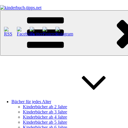
Zum
Inhalt
springen
kinderbuch-tipps.net
Empfehlungen und Tipps rund um das Thema Kinderbücher und Kinde
Bücher für jedes Alter
Kinderbücher ab 2 Jahre
Kinderbücher ab 3 Jahre
Kinderbücher ab 4 Jahre
Kinderbücher ab 5 Jahre
Kinderbücher ab 6 Jahre