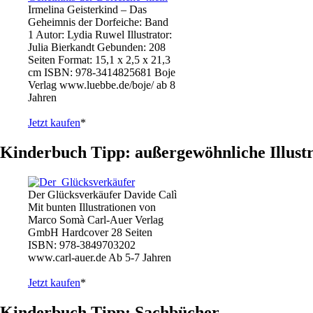
Irmelina Geisterkind – Das
Geheimnis der Dorfeiche: Band
1 Autor: Lydia Ruwel Illustrator:
Julia Bierkandt Gebunden: 208
Seiten Format: 15,1 x 2,5 x 21,3
cm ISBN: 978-3414825681 Boje
Verlag www.luebbe.de/boje/ ab 8
Jahren
Jetzt kaufen
*
Kinderbuch Tipp: außergewöhnliche Illust
Der Glücksverkäufer Davide Calì
Mit bunten Illustrationen von
Marco Somà Carl-Auer Verlag
GmbH Hardcover 28 Seiten
ISBN: 978-3849703202
www.carl-auer.de Ab 5-7 Jahren
Jetzt kaufen
*
Kinderbuch Tipp: Sachbücher