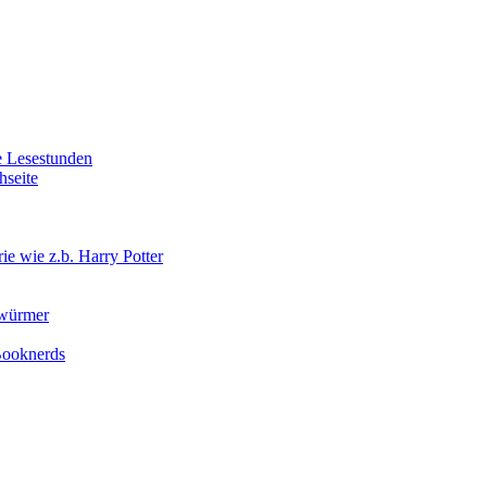
e Lesestunden
hseite
e wie z.b. Harry Potter
rwürmer
 Booknerds