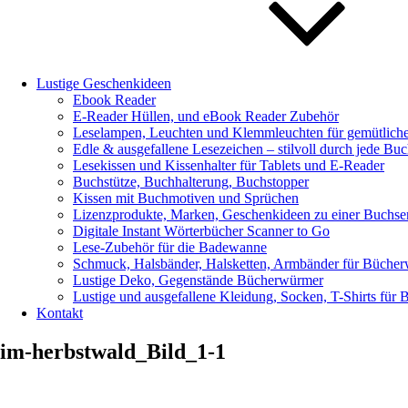
Lustige Geschenkideen
Ebook Reader
E-Reader Hüllen, und eBook Reader Zubehör
Leselampen, Leuchten und Klemmleuchten für gemütlich
Edle & ausgefallene Lesezeichen – stilvoll durch jede Buc
Lesekissen und Kissenhalter für Tablets und E-Reader
Buchstütze, Buchhalterung, Buchstopper
Kissen mit Buchmotiven und Sprüchen
Lizenzprodukte, Marken, Geschenkideen zu einer Buchseri
Digitale Instant Wörterbücher Scanner to Go
Lese-Zubehör für die Badewanne
Schmuck, Halsbänder, Halsketten, Armbänder für Büche
Lustige Deko, Gegenstände Bücherwürmer
Lustige und ausgefallene Kleidung, Socken, T-Shirts für
Kontakt
im-herbstwald_Bild_1-1