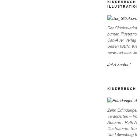
KINDERBUCH 
LLUSTRATION
Der Glücksverkäu
bunten Illustra
Carl-Auer Verla
Seiten ISBN: 97
www.carl-auer.de
Jetzt kaufen
*
KINDERBUCH
Zehn Erfindungen
veränderten – V
Autor/in : Ruth
Illustrator/in: 
Ute Löwenberg bu