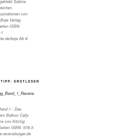
geklebt Sabine
reichen
ustrationen von
Boje Verlag
eiten ISBN:
-1
be.de/boje Ab 8
TIPP: ERSTLESER
Band 1 - Das
em Balkon Cally
ze von Kitzing
eiten ISBN: 978-3-
.ravensburger.de