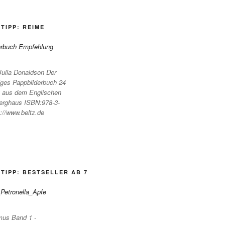
TIPP: REIME
 Julia Donaldson Der
biges Pappbilderbuch 24
t aus dem Englischen
erghaus ISBN:978-3-
://www.beltz.de
TIPP: BESTSELLER AB 7
mus Band 1 -