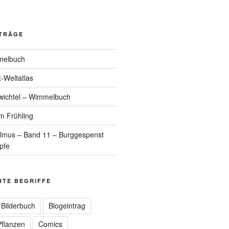
ITRÄGE
melbuch
-Weltatlas
wichtel – Wimmelbuch
m Frühling
elmus – Band 11 – Burggespenst
pfe
HTE BEGRIFFE
Bilderbuch
Blogeintrag
flanzen
Comics