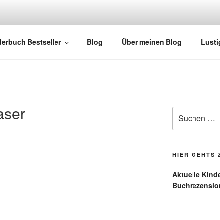
H-TIPPS.NET
m das Thema Kinderbücher und Kinderbuchklassiker
derbuch Bestseller
Blog
Über meinen Blog
Lusti
aser
Suche
nach:
HIER GEHTS 
Aktuelle Kind
Buchrezensio