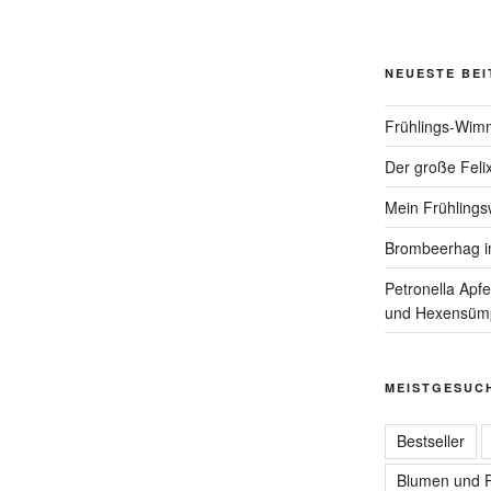
NEUESTE BE
Frühlings-Wim
Der große Felix
Mein Frühlings
Brombeerhag i
Petronella Apf
und Hexensüm
MEISTGESUC
Bestseller
Blumen und P