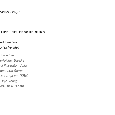
ahlter Link)(
*
TIPP: NEUERSCHEINUNG
kind – Das
orfeiche: Band 1
l Illustrator: Julia
den: 208 Seiten
2,5 x 21,3 cm ISBN:
Boje Verlag
oje/ ab 8 Jahren