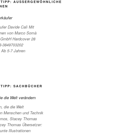
TIPP: AUSSERGEWÖHNLICHE I
EN
fer Davide Calì Mit
tionen von Marco Somà
g GmbH Hardcover 28
8-3849703202
 Ab 5-7 Jahren
 TIPP: SACHBÜCHER
, die die Welt
on Menschen und Technik
 Amos, Stacey Thomas
Stacey Thomas Übersetzer:
nte Illustrationen