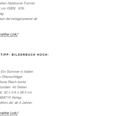
iten Hardcover Format:
8 cm ISBN: ‎ 978-
ag:
uin.de/verlage/prestel ab
ahlter Link)
*
TIPP: BILDERBUCH HOCH-
 Ein Sommer in Italien
n Ottenschläger
tefanie Reich bunte
ebunden: 40 Seiten
t: 22 x 0.9 x 28.5 cm
858715 Verlag:
dition.de/ ab 4 Jahren
ahlter Link)
*