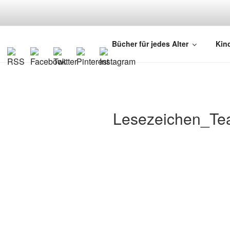
Zum
Inhalt
springen
KINDERBUC
Empfehlungen und Tipps rund u
Bücher für jedes Alter
Kin
Lesezeichen_Te