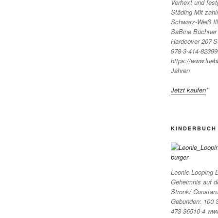
Verhext und fest
Städing Mit zahl
Schwarz-Weiß Ill
SaBine Büchner 
Hardcover 207 S
978-3-414-82399
https://www.lueb
Jahren
Jetzt kaufen
*
KINDERBUCH 
Leonie Looping 
Geheimnis auf d
Stronk/ Constan
Gebunden: 100 S
473-36510-4 www