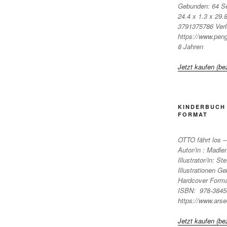
Gebunden: 64 Se
24.4 x 1.3 x 29.
3791375786 Verl
https://www.peng
8 Jahren
Jetzt kaufen (bez
KINDERBUCH 
FORMAT
OTTO fährt los –
Autor/in : Madle
Illustrator/in: S
Illustrationen G
Hardcover Forma
ISBN: ‎ 978-3845
https://www.arse
Jetzt kaufen (bez