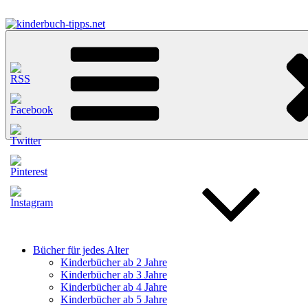
Zum
Inhalt
springen
kinderbuch-tipps.net
Empfehlungen und Tipps rund um das Thema Kinderbücher und Kind
Bücher für jedes Alter
Kinderbücher ab 2 Jahre
Kinderbücher ab 3 Jahre
Kinderbücher ab 4 Jahre
Kinderbücher ab 5 Jahre