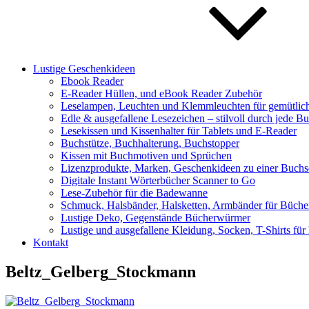
Lustige Geschenkideen
Ebook Reader
E-Reader Hüllen, und eBook Reader Zubehör
Leselampen, Leuchten und Klemmleuchten für gemütlic
Edle & ausgefallene Lesezeichen – stilvoll durch jede Bu
Lesekissen und Kissenhalter für Tablets und E-Reader
Buchstütze, Buchhalterung, Buchstopper
Kissen mit Buchmotiven und Sprüchen
Lizenzprodukte, Marken, Geschenkideen zu einer Buchser
Digitale Instant Wörterbücher Scanner to Go
Lese-Zubehör für die Badewanne
Schmuck, Halsbänder, Halsketten, Armbänder für Büch
Lustige Deko, Gegenstände Bücherwürmer
Lustige und ausgefallene Kleidung, Socken, T-Shirts fü
Kontakt
Beltz_Gelberg_Stockmann