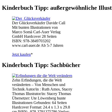
Kinderbuch Tipp: außergewöhnliche Illust
Der Glücksverkäufer Davide Calì
Mit bunten Illustrationen von
Marco Somà Carl-Auer Verlag
GmbH Hardcover 28 Seiten
ISBN: 978-3849703202
www.carl-auer.de Ab 5-7 Jahren
Jetzt kaufen
*
Kinderbuch Tipp: Sachbücher
Zehn Erfindungen, die die Welt
veränderten – Von Menschen und
Technik Autor/in : Ruth Amos, Stacey
Thomas Illustrator/in: Stacey Thomas
Übersetzer: Ute Löwenberg bunte
Illustrationen Gebunden: 64 Seiten
Hardcover Format: 24.4 x 1.3 x 29.8
cm ISBN: ‎ 978-3791375786 Verlag: