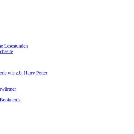
he Lesestunden
chseite
ie wie z.b. Harry Potter
erwürmer
r Booknerds