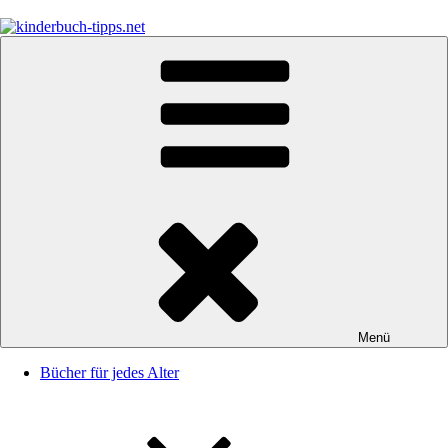
Zum
Inhalt
springen
kinderbuch-tipps.net
Empfehlungen und Tipps rund um das Thema Kinderbücher und
Kinderbuchklassiker
Menü
Bücher für jedes Alter