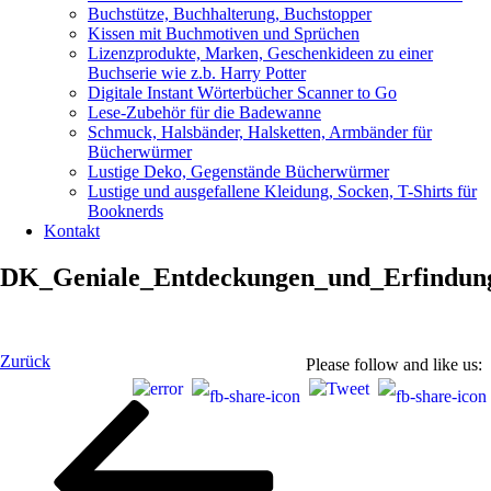
Buchstütze, Buchhalterung, Buchstopper
Kissen mit Buchmotiven und Sprüchen
Lizenzprodukte, Marken, Geschenkideen zu einer
Buchserie wie z.b. Harry Potter
Digitale Instant Wörterbücher Scanner to Go
Lese-Zubehör für die Badewanne
Schmuck, Halsbänder, Halsketten, Armbänder für
Bücherwürmer
Lustige Deko, Gegenstände Bücherwürmer
Lustige und ausgefallene Kleidung, Socken, T-Shirts für
Booknerds
Kontakt
DK_Geniale_Entdeckungen_und_Erfindung
Beitragsnavigation
Vorheriger
Zurück
Please follow and like us:
Beitrag