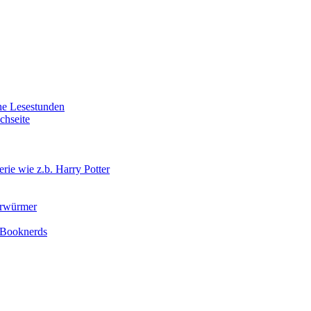
he Lesestunden
chseite
ie wie z.b. Harry Potter
erwürmer
r Booknerds