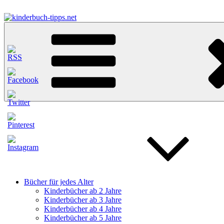
Zum
Inhalt
springen
kinderbuch-tipps.net
Empfehlungen und Tipps rund um das Thema Kinderbücher und Kind
Bücher für jedes Alter
Kinderbücher ab 2 Jahre
Kinderbücher ab 3 Jahre
Kinderbücher ab 4 Jahre
Kinderbücher ab 5 Jahre