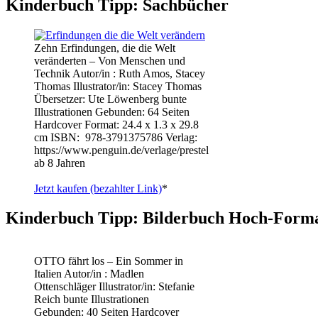
Kinderbuch Tipp: Sachbücher
Zehn Erfindungen, die die Welt
veränderten – Von Menschen und
Technik Autor/in : Ruth Amos, Stacey
Thomas Illustrator/in: Stacey Thomas
Übersetzer: Ute Löwenberg bunte
Illustrationen Gebunden: 64 Seiten
Hardcover Format: 24.4 x 1.3 x 29.8
cm ISBN: ‎ 978-3791375786 Verlag:
https://www.penguin.de/verlage/prestel
ab 8 Jahren
Jetzt kaufen (bezahlter Link)
*
Kinderbuch Tipp: Bilderbuch Hoch-Form
OTTO fährt los – Ein Sommer in
Italien Autor/in : Madlen
Ottenschläger Illustrator/in: Stefanie
Reich bunte Illustrationen
Gebunden: 40 Seiten Hardcover