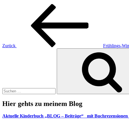
Beitragsnavigation
Vorheriger
Beitrag
Zurück
Frühlings-Wi
Suche
nach:
Hier gehts zu meinem Blog
Aktuelle Kinderbuch „BLOG – Beiträge“ mit Buchrezensionen 