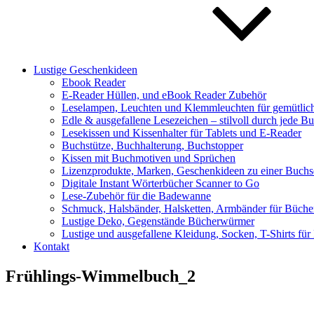
Lustige Geschenkideen
Ebook Reader
E-Reader Hüllen, und eBook Reader Zubehör
Leselampen, Leuchten und Klemmleuchten für gemütlic
Edle & ausgefallene Lesezeichen – stilvoll durch jede Bu
Lesekissen und Kissenhalter für Tablets und E-Reader
Buchstütze, Buchhalterung, Buchstopper
Kissen mit Buchmotiven und Sprüchen
Lizenzprodukte, Marken, Geschenkideen zu einer Buchser
Digitale Instant Wörterbücher Scanner to Go
Lese-Zubehör für die Badewanne
Schmuck, Halsbänder, Halsketten, Armbänder für Büch
Lustige Deko, Gegenstände Bücherwürmer
Lustige und ausgefallene Kleidung, Socken, T-Shirts fü
Kontakt
Frühlings-Wimmelbuch_2