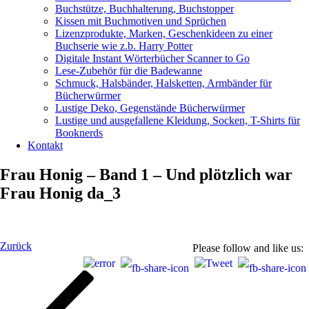
Buchstütze, Buchhalterung, Buchstopper
Kissen mit Buchmotiven und Sprüchen
Lizenzprodukte, Marken, Geschenkideen zu einer
Buchserie wie z.b. Harry Potter
Digitale Instant Wörterbücher Scanner to Go
Lese-Zubehör für die Badewanne
Schmuck, Halsbänder, Halsketten, Armbänder für
Bücherwürmer
Lustige Deko, Gegenstände Bücherwürmer
Lustige und ausgefallene Kleidung, Socken, T-Shirts für
Booknerds
Kontakt
Frau Honig – Band 1 – Und plötzlich war
Frau Honig da_3
Beitragsnavigation
Vorheriger
Zurück
Please follow and like us:
Beitrag