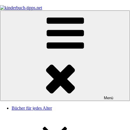
Zum
Inhalt
springen
kinderbuch-tipps.net
Empfehlungen und Tipps rund um das Thema Kinderbücher und
Kinderbuchklassiker
Menü
Bücher für jedes Alter