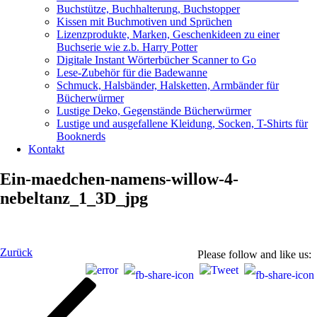
Buchstütze, Buchhalterung, Buchstopper
Kissen mit Buchmotiven und Sprüchen
Lizenzprodukte, Marken, Geschenkideen zu einer
Buchserie wie z.b. Harry Potter
Digitale Instant Wörterbücher Scanner to Go
Lese-Zubehör für die Badewanne
Schmuck, Halsbänder, Halsketten, Armbänder für
Bücherwürmer
Lustige Deko, Gegenstände Bücherwürmer
Lustige und ausgefallene Kleidung, Socken, T-Shirts für
Booknerds
Kontakt
Ein-maedchen-namens-willow-4-
nebeltanz_1_3D_jpg
Beitragsnavigation
Vorheriger
Zurück
Please follow and like us:
Beitrag