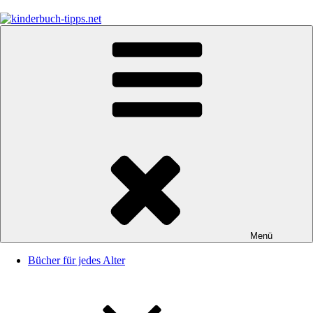
Zum
Inhalt
springen
kinderbuch-tipps.net
Empfehlungen und Tipps rund um das Thema Kinderbücher und
Kinderbuchklassiker
Menü
Bücher für jedes Alter