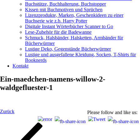
Buchstütze, Buchhalterung, Buchstopper
Kissen mit Buchmotiven und Sprüchen
Lizenzprodukte, Marken, Geschenkideen zu einer
Buchserie wie z.b. Harry Potter
Digitale Instant Wörterbücher Scanner to Go
Lese-Zubehör für die Badewanne
Schmuck, Halsbänder, Halsketten, Armbänder für
Bücherwürmer
Lustige Deko, Gegenstände Bücherwürmer
Lustige und ausgefallene Kleidung, Socken, T-Shirts für
Booknerds
Kontakt
Ein-maedchen-namens-willow-2-
waldgefluester-1
Beitragsnavigation
Vorheriger
Zurück
Please follow and like us:
Beitrag