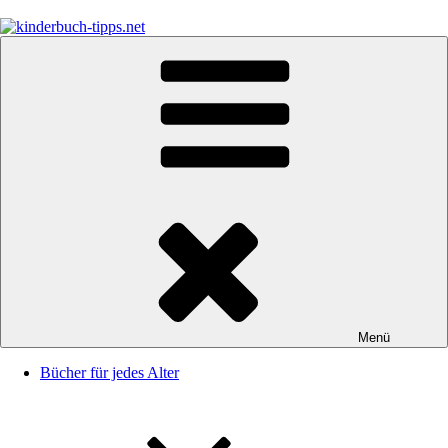
Zum
Inhalt
springen
kinderbuch-tipps.net
Empfehlungen und Tipps rund um das Thema Kinderbücher und
Kinderbuchklassiker
Menü
Bücher für jedes Alter