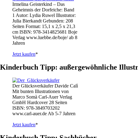
Irmelina Geisterkind – Das
Geheimnis der Dorfeiche: Band
1 Autor: Lydia Ruwel Illustrator:
Julia Bierkandt Gebunden: 208
Seiten Format: 15,1 x 2,5 x 21,3
cm ISBN: 978-3414825681 Boje
Verlag www.luebbe.de/boje/ ab 8
Jahren
Jetzt kaufen
*
Kinderbuch Tipp: außergewöhnliche Illust
Der Glücksverkäufer Davide Calì
Mit bunten Illustrationen von
Marco Somà Carl-Auer Verlag
GmbH Hardcover 28 Seiten
ISBN: 978-3849703202
www.carl-auer.de Ab 5-7 Jahren
Jetzt kaufen
*
Kinderbuch Tipp: Sachbücher