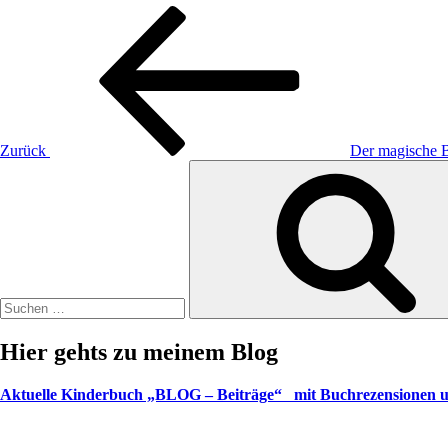
Beitragsnavigation
Vorheriger
Beitrag
Zurück
Der magische B
Suche
nach:
Hier gehts zu meinem Blog
Aktuelle Kinderbuch „BLOG – Beiträge“ mit Buchrezensionen u