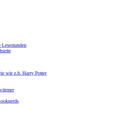
e Lesestunden
hseite
e wie z.b. Harry Potter
rwürmer
 Booknerds