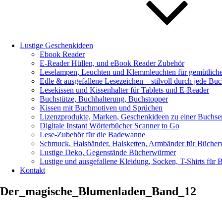
Lustige Geschenkideen
Ebook Reader
E-Reader Hüllen, und eBook Reader Zubehör
Leselampen, Leuchten und Klemmleuchten für gemütlich
Edle & ausgefallene Lesezeichen – stilvoll durch jede Buc
Lesekissen und Kissenhalter für Tablets und E-Reader
Buchstütze, Buchhalterung, Buchstopper
Kissen mit Buchmotiven und Sprüchen
Lizenzprodukte, Marken, Geschenkideen zu einer Buchseri
Digitale Instant Wörterbücher Scanner to Go
Lese-Zubehör für die Badewanne
Schmuck, Halsbänder, Halsketten, Armbänder für Büche
Lustige Deko, Gegenstände Bücherwürmer
Lustige und ausgefallene Kleidung, Socken, T-Shirts für
Kontakt
Der_magische_Blumenladen_Band_12