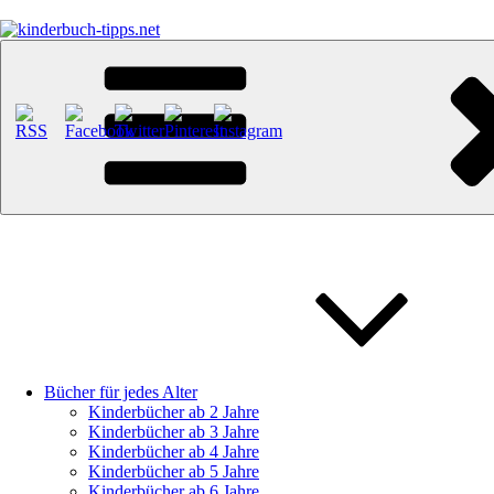
Zum
Inhalt
springen
kinderbuch-tipps.net
Empfehlungen und Tipps rund um das Thema Kinderbücher und Kinde
Bücher für jedes Alter
Kinderbücher ab 2 Jahre
Kinderbücher ab 3 Jahre
Kinderbücher ab 4 Jahre
Kinderbücher ab 5 Jahre
Kinderbücher ab 6 Jahre