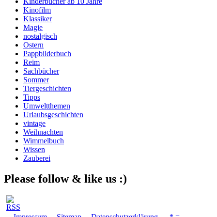
Kinderbücher ab 10 Jahre
Kinofilm
Klassiker
Magie
nostalgisch
Ostern
Pappbilderbuch
Reim
Sachbücher
Sommer
Tiergeschichten
Tipps
Umweltthemen
Urlaubsgeschichten
vintage
Weihnachten
Wimmelbuch
Wissen
Zauberei
Please follow & like us :)
Impressum
Sitemap
Datenschutzerklärung
* =