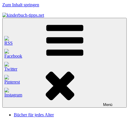
Zum Inhalt springen
kinderbuch-tipps.net
Empfehlungen und Tipps rund um das Thema Kinderbücher und
Kinderbuchklassiker
Menü
Bücher für jedes Alter