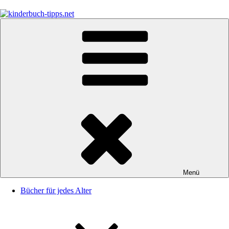
Zum
Inhalt
springen
kinderbuch-tipps.net
Empfehlungen und Tipps rund um das Thema Kinderbücher und
Kinderbuchklassiker
Menü
Bücher für jedes Alter