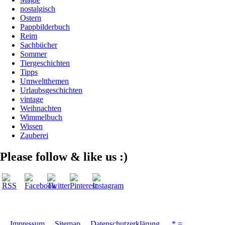
nostalgisch
Ostern
Pappbilderbuch
Reim
Sachbücher
Sommer
Tiergeschichten
Tipps
Umweltthemen
Urlaubsgeschichten
vintage
Weihnachten
Wimmelbuch
Wissen
Zauberei
Please follow & like us :)
Impressum
Sitemap
Datenschutzerklärung
* =