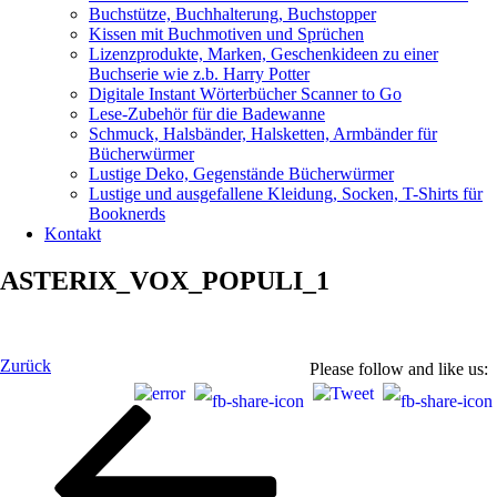
Buchstütze, Buchhalterung, Buchstopper
Kissen mit Buchmotiven und Sprüchen
Lizenzprodukte, Marken, Geschenkideen zu einer
Buchserie wie z.b. Harry Potter
Digitale Instant Wörterbücher Scanner to Go
Lese-Zubehör für die Badewanne
Schmuck, Halsbänder, Halsketten, Armbänder für
Bücherwürmer
Lustige Deko, Gegenstände Bücherwürmer
Lustige und ausgefallene Kleidung, Socken, T-Shirts für
Booknerds
Kontakt
ASTERIX_VOX_POPULI_1
Beitragsnavigation
Vorheriger
Zurück
Please follow and like us:
Beitrag