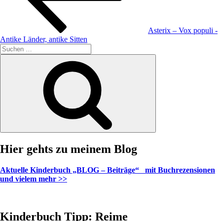
Asterix – Vox populi -
Antike Länder, antike Sitten
Suche
nach:
Suchen
Hier gehts zu meinem Blog
Aktuelle Kinderbuch „BLOG – Beiträge“ mit Buchrezensionen
und vielem mehr >>
Kinderbuch Tipp: Reime