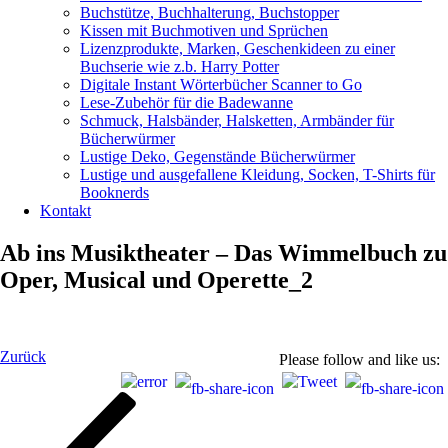
Buchstütze, Buchhalterung, Buchstopper
Kissen mit Buchmotiven und Sprüchen
Lizenzprodukte, Marken, Geschenkideen zu einer
Buchserie wie z.b. Harry Potter
Digitale Instant Wörterbücher Scanner to Go
Lese-Zubehör für die Badewanne
Schmuck, Halsbänder, Halsketten, Armbänder für
Bücherwürmer
Lustige Deko, Gegenstände Bücherwürmer
Lustige und ausgefallene Kleidung, Socken, T-Shirts für
Booknerds
Kontakt
Ab ins Musiktheater – Das Wimmelbuch zu
Oper, Musical und Operette_2
Beitragsnavigation
Vorheriger
Zurück
Please follow and like us:
Beitrag