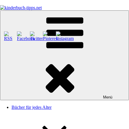
Zum
Inhalt
springen
kinderbuch-tipps.net
Empfehlungen und Tipps rund um das Thema Kinderbücher und
Kinderbuchklassiker
Menü
Bücher für jedes Alter