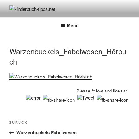
Zum
Inhalt
KINDERBUCH-TIPPS.NET
Empfehlungen und Tipps rund um das Thema Kinderbücher und
springen
Kinderbuchklassiker
Menü
Warzenbuckels_Fabelwesen_Hörbu
ch
Please follow and like us:
Beitragsnavigation
Vorheriger
ZURÜCK
Beitrag
Warzenbuckels Fabelwesen